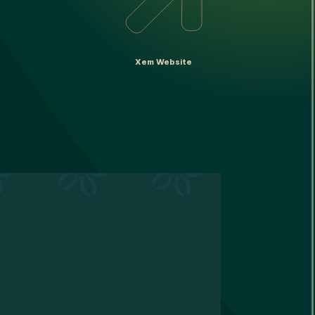
Converging
onverging
Xem Website