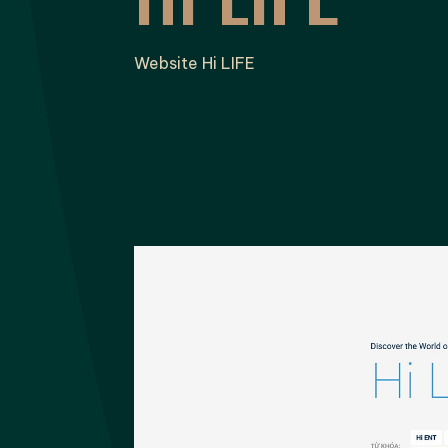
Website Hi LIFE